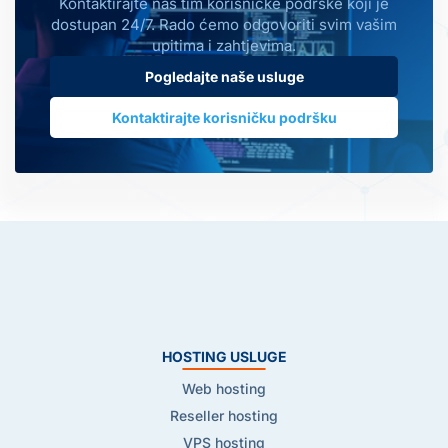
Kontaktirajte naš tim korisničke podrške koji je
dostupan 24/7. Rado ćemo odgovoriti svim vašim
upitima i zahtjevima.
Pogledajte naše usluge
Kontaktirajte korisničku podršku
HOSTING USLUGE
Web hosting
Reseller hosting
VPS hosting