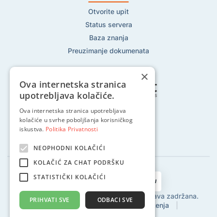
Otvorite upit
Status servera
Baza znanja
Preuzimanje dokumenata
×
Ova internetska stranica
upotrebljava kolačiće.
Ova internetska stranica upotrebljava
Pratite nas na:
kolačiće u svrhe poboljšanja korisničkog
iskustva.
Politika Privatnosti
NEOPHODNI KOLAČIĆI
KOLAČIĆ ZA CHAT PODRŠKU
STATISTIČKI KOLAČIĆI
2002 - 2024 © Globalhost d.o.o., Sva prava zadržana.
PRIHVATI SVE
ODBACI SVE
Politika privatnosti
|
Uvjeti korištenja
|