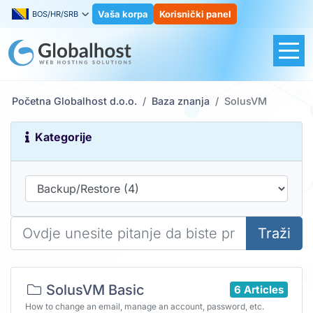
Vaša korpa
Korisnički panel
BOS/HR/SRB
Početna Globalhost d.o.o.
Baza znanja
SolusVM
Kategorije
Traži
SolusVM Basic
6 Articles
How to change an email, manage an account, password, etc.