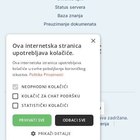
Status servera
Baza znanja
Preuzimanje dokumenata
×
Ova internetska stranica
upotrebljava kolačiće.
Ova internetska stranica upotrebljava
Pratite nas na:
kolačiće u svrhe poboljšanja korisničkog
iskustva.
Politika Privatnosti
NEOPHODNI KOLAČIĆI
KOLAČIĆ ZA CHAT PODRŠKU
STATISTIČKI KOLAČIĆI
2002 - 2024 © Globalhost d.o.o., Sva prava zadržana.
PRIHVATI SVE
ODBACI SVE
Politika privatnosti
|
Uvjeti korištenja
|
Povrat sredstava
|
SLA
PRIKAŽI DETALJE