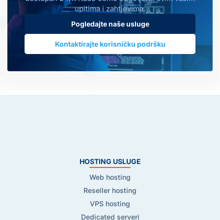
upitima i zahtjevima.
Pogledajte naše usluge
Kontaktirajte korisničku podršku
HOSTING USLUGE
Web hosting
Reseller hosting
VPS hosting
Dedicated serveri