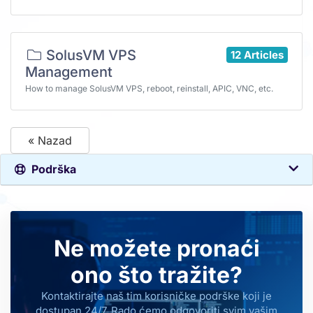
SolusVM VPS
12 Articles
Management
How to manage SolusVM VPS, reboot, reinstall, APIC, VNC, etc.
« Nazad
Podrška
Ne možete pronaći
ono što tražite?
Kontaktirajte naš tim korisničke podrške koji je
dostupan 24/7. Rado ćemo odgovoriti svim vašim