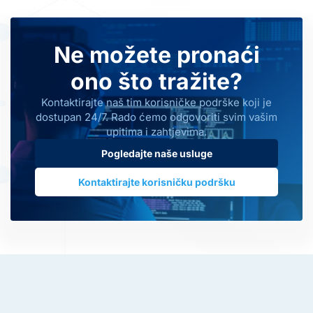
Ne možete pronaći
ono što tražite?
Kontaktirajte naš tim korisničke podrške koji je
dostupan 24/7. Rado ćemo odgovoriti svim vašim
upitima i zahtjevima.
Pogledajte naše usluge
Kontaktirajte korisničku podršku