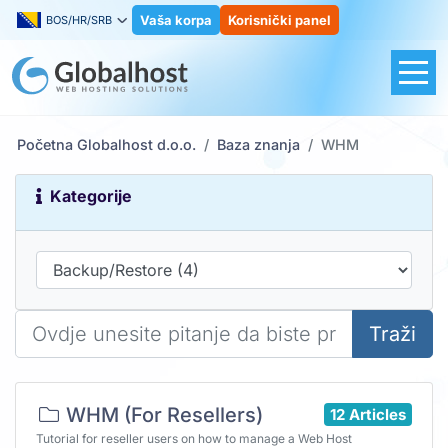
Vaša korpa
Korisnički panel
BOS/HR/SRB
Početna Globalhost d.o.o.
Baza znanja
WHM
Kategorije
Traži
WHM (For Resellers)
12 Articles
Tutorial for reseller users on how to manage a Web Host