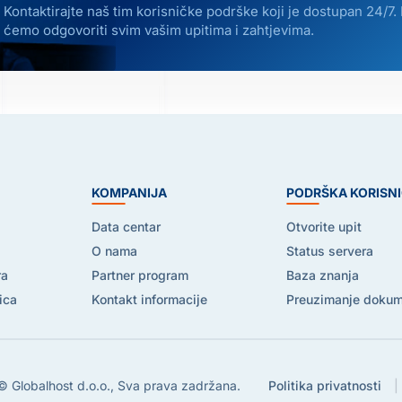
Kontaktirajte naš tim korisničke podrške koji je dostupan 24/7.
ćemo odgovoriti svim vašim upitima i zahtjevima.
E
KOMPANIJA
PODRŠKA KORISN
Data centar
Otvorite upit
O nama
Status servera
ra
Partner program
Baza znanja
ica
Kontakt informacije
Preuzimanje doku
 Globalhost d.o.o., Sva prava zadržana.
Politika privatnosti
|