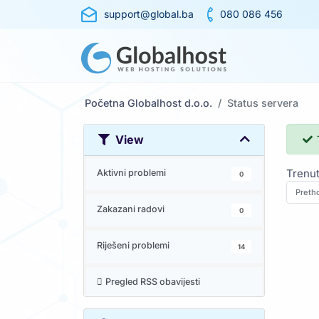
support@global.ba
080 086 456
Početna Globalhost d.o.o.
Status servera
View
T
Trenut
Aktivni problemi
0
Preth
Zakazani radovi
0
Riješeni problemi
14
Pregled RSS obavijesti