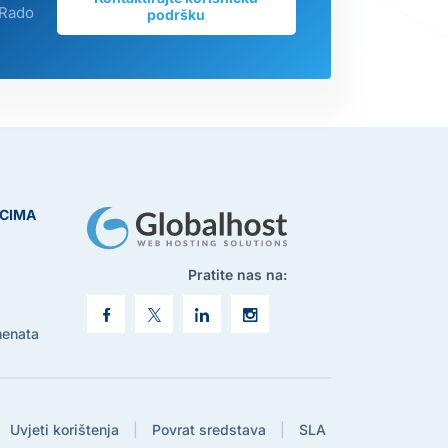
 Rado
podršku
ICIMA
Pratite nas na:
menata
Uvjeti korištenja
|
Povrat sredstava
|
SLA