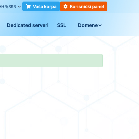
Vaša korpa
Korisnički panel
/HR/SRB
Dedicated serveri
SSL
Domene