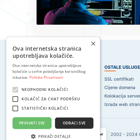
×
Ova internetska stranica
upotrebljava kolačiće.
Ova internetska stranica upotrebljava
HOSTING USLUGE
OSTALE USLUG
kolačiće u svrhe poboljšanja korisničkog
iskustva.
Politika Privatnosti
Web hosting
SSL certifikati
Reseller hosting
Cijene domena
NEOPHODNI KOLAČIĆI
VPS hosting
Kolokacija serve
KOLAČIĆ ZA CHAT PODRŠKU
Dedicated serveri
Izrada web stran
STATISTIČKI KOLAČIĆI
PRIHVATI SVE
ODBACI SVE
2002 - 2024 ©
PRIKAŽI DETALJE