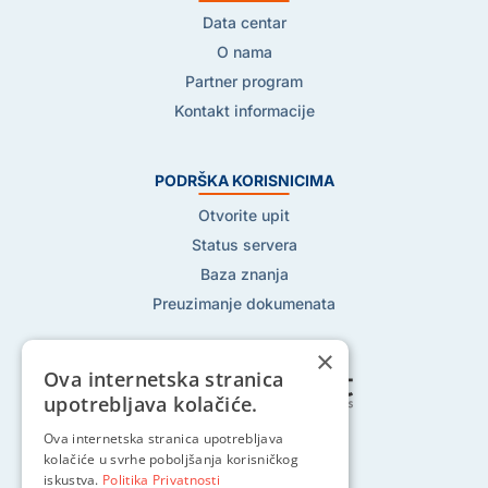
Data centar
O nama
Partner program
Kontakt informacije
PODRŠKA KORISNICIMA
Otvorite upit
Status servera
Baza znanja
Preuzimanje dokumenata
×
Ova internetska stranica
upotrebljava kolačiće.
Ova internetska stranica upotrebljava
Pratite nas na:
kolačiće u svrhe poboljšanja korisničkog
iskustva.
Politika Privatnosti