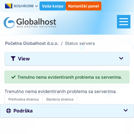
Vaša korpa
Korisnički panel
BOS/HR/SRB
Početna Globalhost d.o.o.
Status servera
View
Trenutno nema evidentiranih problema sa serverima.
Trenutno nema evidentiranih problema sa serverima.
Prethodna stranica
Sljedeća stranica
Podrška