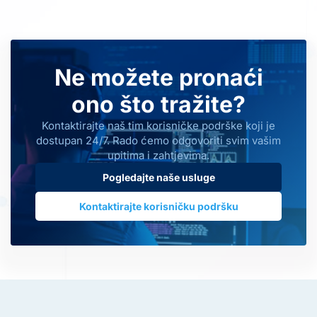
Ne možete pronaći
ono što tražite?
Kontaktirajte naš tim korisničke podrške koji je
dostupan 24/7. Rado ćemo odgovoriti svim vašim
upitima i zahtjevima.
Pogledajte naše usluge
Kontaktirajte korisničku podršku