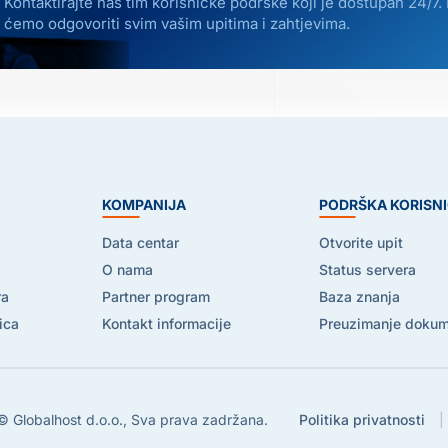
Kontaktirajte naš tim korisničke podrške koji je dostupan 24/7.
ćemo odgovoriti svim vašim upitima i zahtjevima.
E
KOMPANIJA
PODRŠKA KORISN
Data centar
Otvorite upit
O nama
Status servera
ra
Partner program
Baza znanja
ica
Kontakt informacije
Preuzimanje doku
 Globalhost d.o.o., Sva prava zadržana.
Politika privatnosti
|