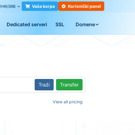
Vaša korpa
Korisnički panel
/HR/SRB
Dedicated serveri
SSL
Domene
Traži
Transfer
View all pricing