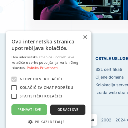
×
Ova internetska stranica
upotrebljava kolačiće.
Ova internetska stranica upotrebljava
HOSTING USLUGE
OSTALE USLUG
kolačiće u svrhe poboljšanja korisničkog
iskustva.
Politika Privatnosti
Web hosting
SSL certifikati
Reseller hosting
Cijene domena
NEOPHODNI KOLAČIĆI
VPS hosting
Kolokacija serve
KOLAČIĆ ZA CHAT PODRŠKU
Dedicated serveri
Izrada web stran
STATISTIČKI KOLAČIĆI
PRIHVATI SVE
ODBACI SVE
2002 - 2024 ©
PRIKAŽI DETALJE