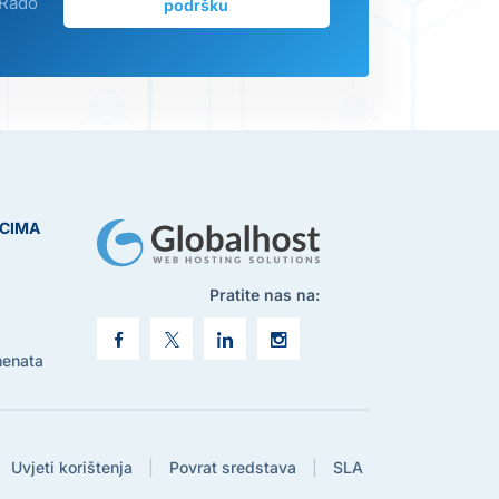
 Rado
podršku
ICIMA
Pratite nas na:
menata
Uvjeti korištenja
|
Povrat sredstava
|
SLA