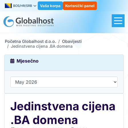
Vaša korpa
Korisnički panel
BOS/HR/SRB
Početna Globalhost d.o.o.
Obavijesti
Jedinstvena cijena .BA domena
Mjesečno
Jedinstvena cijena
.BA domena