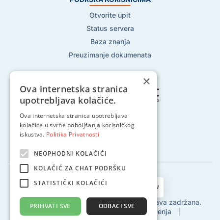
Otvorite upit
Status servera
Baza znanja
Preuzimanje dokumenata
×
Ova internetska stranica
upotrebljava kolačiće.
Ova internetska stranica upotrebljava
Pratite nas na:
kolačiće u svrhe poboljšanja korisničkog
iskustva.
Politika Privatnosti
NEOPHODNI KOLAČIĆI
KOLAČIĆ ZA CHAT PODRŠKU
STATISTIČKI KOLAČIĆI
2002 - 2024 © Globalhost d.o.o., Sva prava zadržana.
PRIHVATI SVE
ODBACI SVE
Politika privatnosti
|
Uvjeti korištenja
|