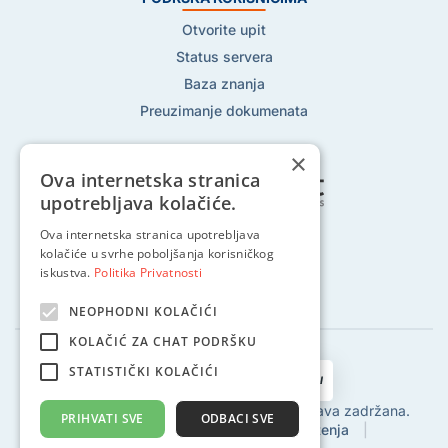
Otvorite upit
Status servera
Baza znanja
Preuzimanje dokumenata
×
Ova internetska stranica
upotrebljava kolačiće.
Ova internetska stranica upotrebljava
Pratite nas na:
kolačiće u svrhe poboljšanja korisničkog
iskustva.
Politika Privatnosti
NEOPHODNI KOLAČIĆI
KOLAČIĆ ZA CHAT PODRŠKU
STATISTIČKI KOLAČIĆI
2002 - 2024 © Globalhost d.o.o., Sva prava zadržana.
PRIHVATI SVE
ODBACI SVE
Politika privatnosti
|
Uvjeti korištenja
|