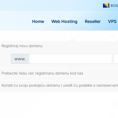
BOS
Home
Web Hosting
Reseller
VPS
Registriraj novu domenu
www.
Prebacite Vašu već registriranu domenu kod nas
Koristit ću svoju postojeću domenu i uredit ću podatke o nameserver