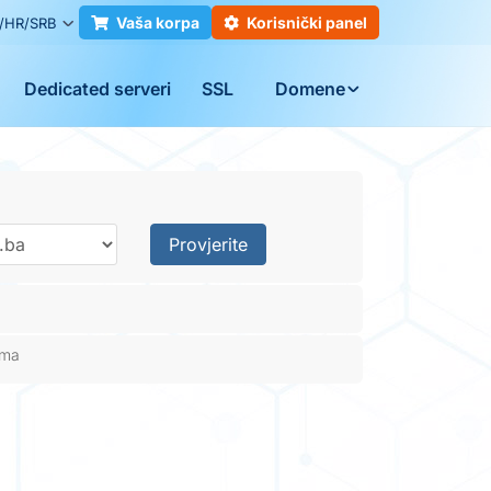
Vaša korpa
Korisnički panel
/HR/SRB
Dedicated serveri
SSL
Domene
Provjerite
ima