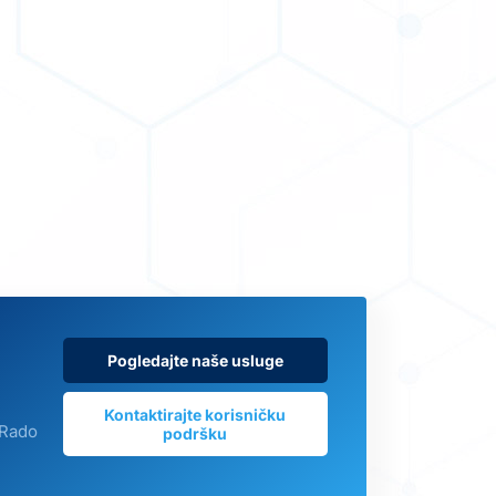
Pogledajte naše usluge
Kontaktirajte korisničku
 Rado
podršku