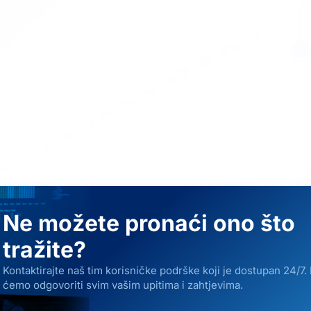
Ne možete pronaći ono što
tražite?
Kontaktirajte naš tim korisničke podrške koji je dostupan 24/7.
ćemo odgovoriti svim vašim upitima i zahtjevima.