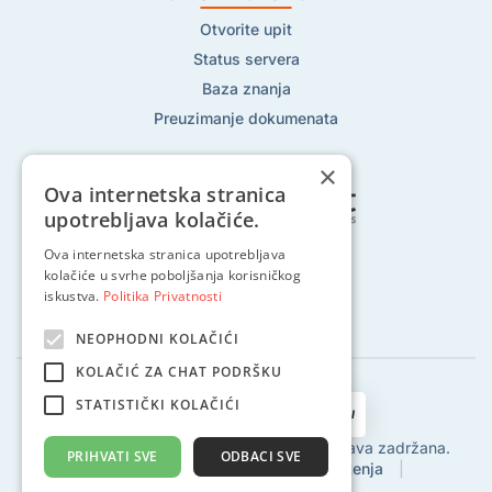
Otvorite upit
Status servera
Baza znanja
Preuzimanje dokumenata
×
Ova internetska stranica
upotrebljava kolačiće.
Ova internetska stranica upotrebljava
Pratite nas na:
kolačiće u svrhe poboljšanja korisničkog
iskustva.
Politika Privatnosti
NEOPHODNI KOLAČIĆI
KOLAČIĆ ZA CHAT PODRŠKU
STATISTIČKI KOLAČIĆI
2002 - 2024 © Globalhost d.o.o., Sva prava zadržana.
PRIHVATI SVE
ODBACI SVE
Politika privatnosti
|
Uvjeti korištenja
|