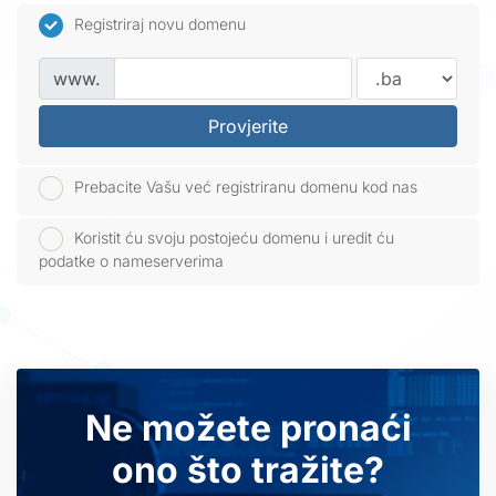
Registriraj novu domenu
www.
Provjerite
Prebacite Vašu već registriranu domenu kod nas
Koristit ću svoju postojeću domenu i uredit ću
podatke o nameserverima
Ne možete pronaći
ono što tražite?