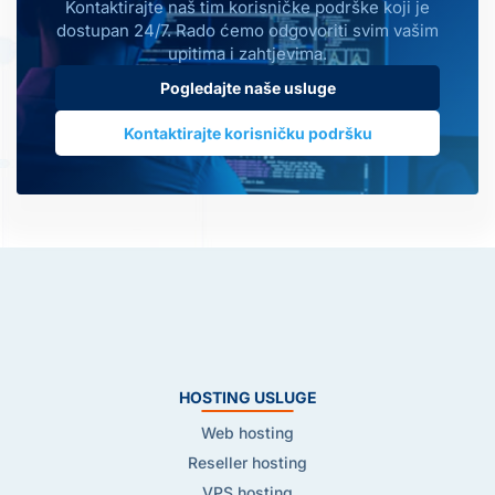
Kontaktirajte naš tim korisničke podrške koji je
dostupan 24/7. Rado ćemo odgovoriti svim vašim
upitima i zahtjevima.
Pogledajte naše usluge
Kontaktirajte korisničku podršku
HOSTING USLUGE
Web hosting
Reseller hosting
VPS hosting