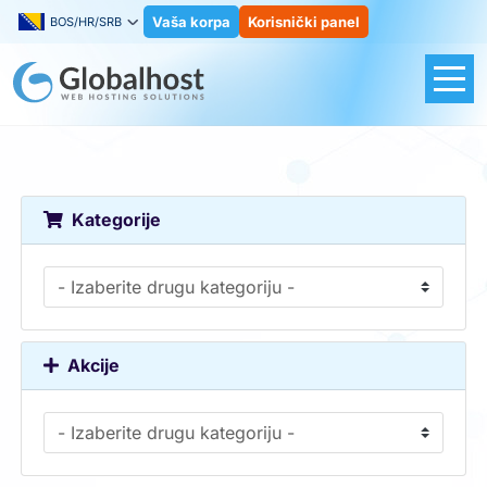
Vaša korpa
Korisnički panel
BOS/HR/SRB
Kategorije
Akcije