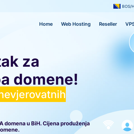
BOS/H
Home
Web Hosting
Reseller
VP
tak za
.ba domene!
 nevjerovatnih
.BA domena u BiH. Cijena produženja
 domene.