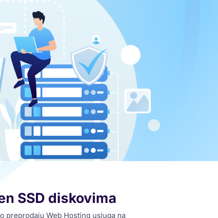
njen SSD diskovima
imo preprodaju Web Hosting usluga na