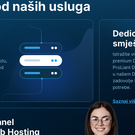
od naših usluga
Dedic
smješ
Istražite 
olu,
premium D
ed
ProLiant 
u našem Da
zadovolje 
potrebe.
Saznaj vi
anel
b Hosting