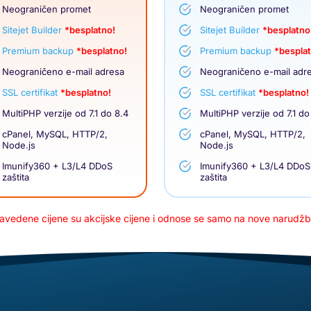
Neograničen promet
Neograničen promet
Sitejet Builder
*besplatno!
Sitejet Builder
*besplatno
Premium backup
*besplatno!
Premium backup
*bespla
Neograničeno e-mail adresa
Neograničeno e-mail adr
SSL certifikat
*besplatno!
SSL certifikat
*besplatno!
MultiPHP verzije od 7.1 do 8.4
MultiPHP verzije od 7.1 do
cPanel, MySQL, HTTP/2,
cPanel, MySQL, HTTP/2,
Node.js
Node.js
Imunify360 + L3/L4 DDoS
Imunify360 + L3/L4 DDoS
zaštita
zaštita
avedene cijene su akcijske cijene i odnose se samo na nove narudžb