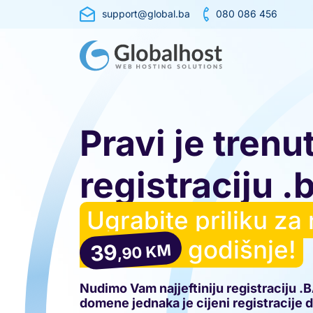
support@global.ba
080 086 456
Pravi je trenu
registraciju 
Ugrabite priliku za
godišnje!
39
,90 KM
Nudimo Vam najjeftiniju registraciju 
domene jednaka je cijeni registracije