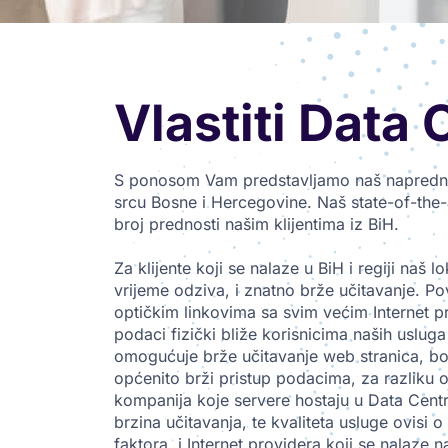
Vlastiti Data 
S ponosom Vam predstavljamo naš napredni
srcu Bosne i Hercegovine. Naš state-of-the-
broj prednosti našim klijentima iz BiH.
Za klijente koji se nalaze u BiH i regiji naš 
vrijeme odziva, i znatno brže učitavanje. P
optičkim linkovima sa svim većim Internet 
podaci fizički bliže korisnicima naših usluga
omogućuje brže učitavanje web stranica, bol
općenito brži pristup podacima, za razliku 
kompanija koje servere hostaju u Data Centr
brzina učitavanja, te kvaliteta usluge ovisi 
faktora, i Internet providera koji se nalaze 