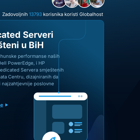
Zadovoljnih
13793
korisnika koristi Globalhost
ated Serveri
teni u BiH
vrhunske performanse naših
ell PowerEdge, i HP
Dedicated Servera smještenih
ta Centru, dizajniranih da
i najzahtjevnije poslovne
še