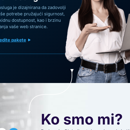
sluga je dizajnirana da zadovolji
še potrebe pružajući sigurnost,
idnu dostupnost, kao i brzinu
anja vaše web stranice.
edite pakete
Ko smo mi?