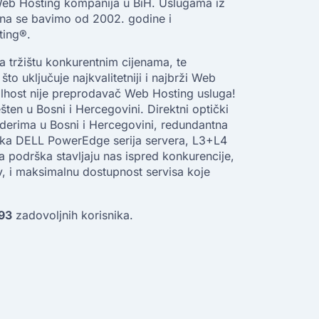
Web Hosting kompanija u BiH. Uslugama iz
ena se bavimo od 2002. godine i
ting®.
na tržištu konkurentnim cijenama, te
to uključuje najkvalitetniji i najbrži Web
host nije preprodavač Web Hosting usluga!
ten u Bosni i Hercegovini. Direktni optički
jderima u Bosni i Hercegovini, redundantna
ska DELL PowerEdge serija servera, L3+L4
a podrška stavljaju nas ispred konkurencije,
v, i maksimalnu dostupnost servisa koje
93
zadovoljnih korisnika.