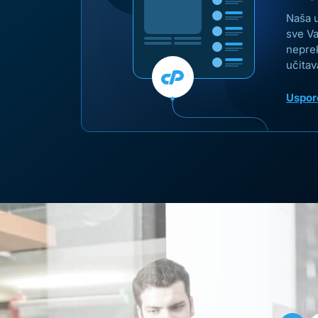
Naša u
sve Va
neprek
učitav
Uspor