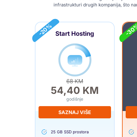
infrastrukturi drugih kompanija, što n
-30
-20%
Start Hosting
68 KM
54,40 KM
godišnje
SAZNAJ VIŠE
25 GB SSD prostora