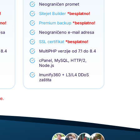
Neograničen promet
!
Sitejet Builder
*besplatno!
tno!
Premium backup
*besplatno!
esa
Neograničeno e-mail adresa
SSL certifikat
*besplatno!
 8.4
MultiPHP verzije od 7.1 do 8.4
cPanel, MySQL, HTTP/2,
Node.js
Imunify360 + L3/L4 DDoS
zaštita
e.