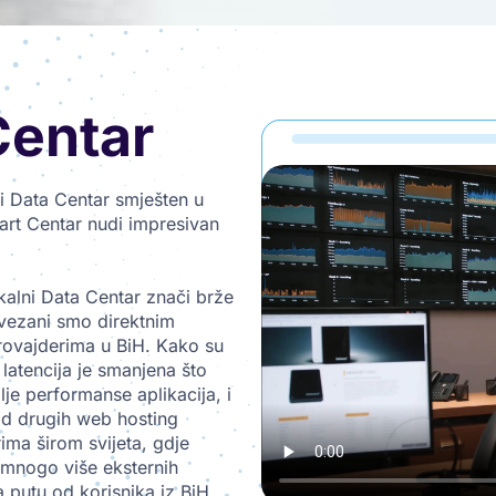
Centar
 Data Centar smješten u
art Centar nudi impresivan
lokalni Data Centar znači brže
ovezani smo direktnim
provajderima u BiH. Kako su
 latencija je smanjena što
je performanse aplikacija, i
od drugih web hosting
ima širom svijeta, gdje
o mnogo više eksternih
na putu od korisnika iz BiH