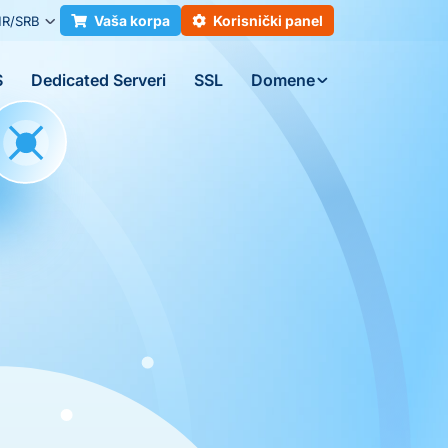
Vaša korpa
Korisnički panel
R/SRB
S
Dedicated Serveri
SSL
Domene