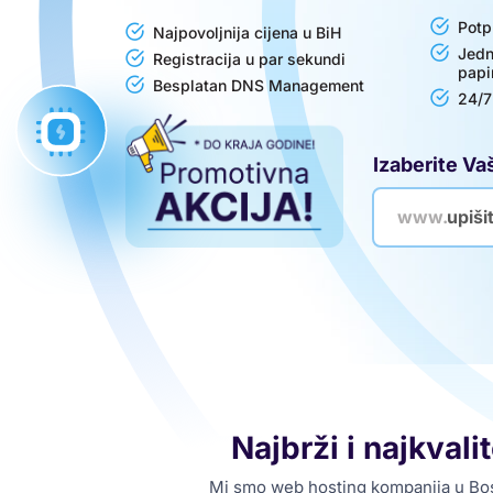
Potp
Najpovoljnija cijena u BiH
Jedn
Registracija u par sekundi
papi
Besplatan DNS Management
24/7
Izaberite Va
www.
Najbrži i najkval
Mi smo web hosting kompanija u Bosn