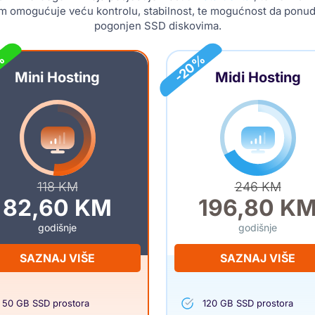
am omogućuje veću kontrolu, stabilnost, te mogućnost da ponudi
pogonjen SSD diskovima.
%
-20%
Mini Hosting
Midi Hosting
118 KM
246 KM
82,60 KM
196,80 K
godišnje
godišnje
SAZNAJ VIŠE
SAZNAJ VIŠE
50 GB SSD prostora
120 GB SSD prostora