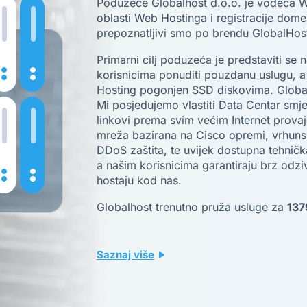
Poduzeće Globalhost d.o.o. je vodeća 
oblasti Web Hostinga i registracije dom
prepoznatljivi smo po brendu GlobalHos
Primarni cilj poduzeća je predstaviti se 
korisnicima ponuditi pouzdanu uslugu, a š
Hosting pogonjen SSD diskovima. Global
Mi posjedujemo vlastiti Data Centar smješ
linkovi prema svim većim Internet prova
mreža bazirana na Cisco opremi, vrhun
DDoS zaštita, te uvijek dostupna tehničk
a našim korisnicima garantiraju brz odzi
hostaju kod nas.
Globalhost trenutno pruža usluge za
137
Saznaj više