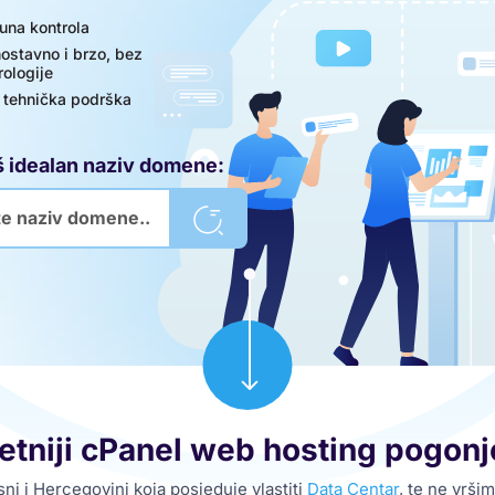
una kontrola
ostavno i brzo, bez
rologije
 tehnička podrška
š idealan naziv domene:
itetniji cPanel web hosting pogo
i i Hercegovini koja posjeduje vlastiti
Data Centar
, te ne vrš