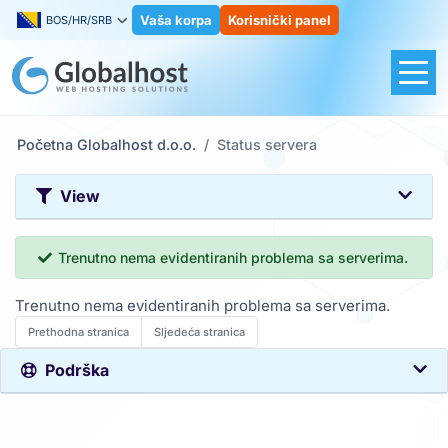
Vaša korpa
Korisnički panel
BOS/HR/SRB
Početna Globalhost d.o.o.
Status servera
View
Trenutno nema evidentiranih problema sa serverima.
Trenutno nema evidentiranih problema sa serverima.
Prethodna stranica
Sljedeća stranica
Podrška