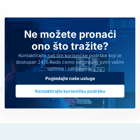
Ne možete pronaći
ono što tražite?
Kontaktirajte naš tim korisničke podrške koji je
dostupan 24/7. Rado ćemo odgovoriti svim vašim
upitima i zahtjevima.
Pogledajte naše usluge
Kontaktirajte korisničku podršku