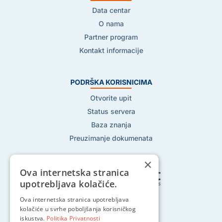
Data centar
O nama
Partner program
Kontakt informacije
PODRŠKA KORISNICIMA
Otvorite upit
Status servera
Baza znanja
Preuzimanje dokumenata
×
Ova internetska stranica
upotrebljava kolačiće.
Ova internetska stranica upotrebljava
Pratite nas na:
kolačiće u svrhe poboljšanja korisničkog
iskustva.
Politika Privatnosti