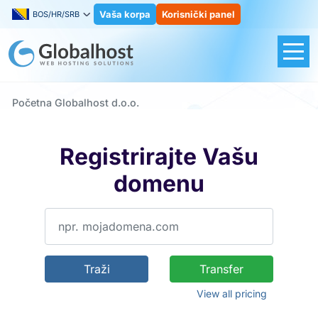
Vaša korpa
Korisnički panel
BOS/HR/SRB
Početna Globalhost d.o.o.
Registrirajte Vašu
domenu
Traži
Transfer
View all pricing