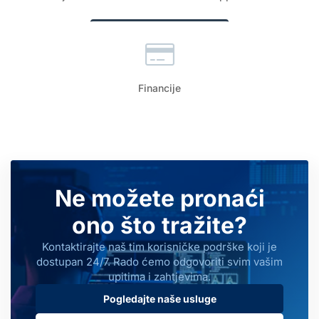
Financije
Ne možete pronaći
ono što tražite?
Kontaktirajte naš tim korisničke podrške koji je
dostupan 24/7. Rado ćemo odgovoriti svim vašim
upitima i zahtjevima.
Pogledajte naše usluge